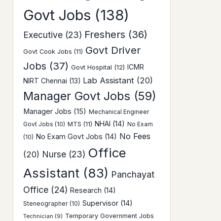
Govt Jobs
(138)
Freshers
(36)
Executive
(23)
Govt Driver
Govt Cook Jobs
(11)
Jobs
(37)
Govt Hospital
(12)
ICMR
Lab Assistant
(20)
NIRT Chennai
(13)
Manager Govt Jobs
(59)
Manager Jobs
(15)
Mechanical Engineer
NHAI
(14)
Govt Jobs
(10)
MTS
(11)
No Exam
No Fees
No Exam Govt Jobs
(14)
(10)
Office
Nurse
(23)
(20)
Assistant
(83)
Panchayat
Office
(24)
Research
(14)
Supervisor
(14)
Steneographer
(10)
Temporary Government Jobs
Technician
(9)