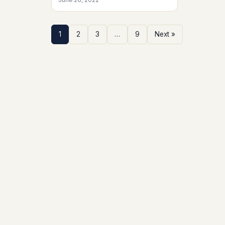
June 26, 2022
1
2
3
…
9
Next »