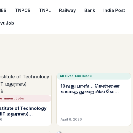
NEB
TNPCB
TNPL
Railway
Bank
India Post
vt Job
All Over TamilNadu
10வது பாஸ்… சென்னை
சுங்கத் துறையில் வேலை
– ரூ.18,000 முதல் ரூ.56,900
vernment Jobs
வரை சம்பளம் | உடனே
nstitute of Technology
விண்ணப்பிக்கவும்!
(IIT மதராஸ்)
(Customs Chennai
னம்
26
Recruitment 2026)
April 6, 2026